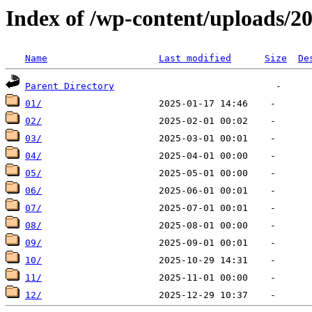
Index of /wp-content/uploads/2
Name
Last modified
Size
De
Parent Directory
01/
02/
03/
04/
05/
06/
07/
08/
09/
10/
11/
12/