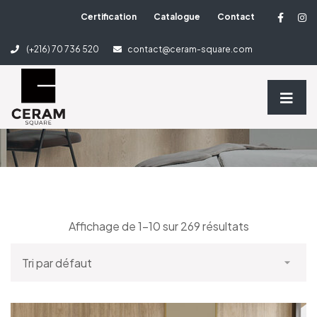
Certification
Catalogue
Contact
2 Column Shop
(+216) 70 736 520
contact@ceram-square.com
Home
2 Column Shop
Affichage de 1–10 sur 269 résultats