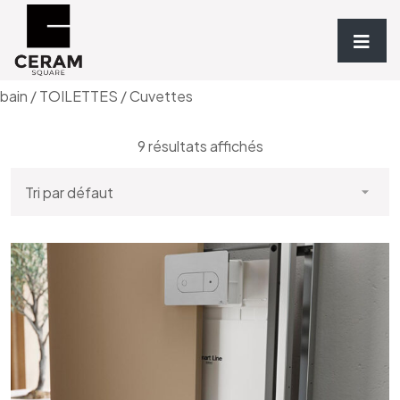
Accueil
/
Sanitaires & Meubles de
bain
/
TOILETTES
/ Cuvettes
9 résultats affichés