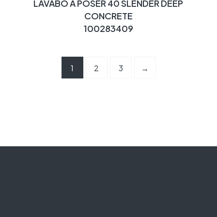
LAVABO A POSER 40 SLENDER DEEP
CONCRETE
100283409
1
2
3
→