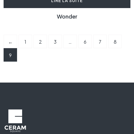
LIRE LA SUITE
Wonder
←
1
2
3
…
6
7
8
9