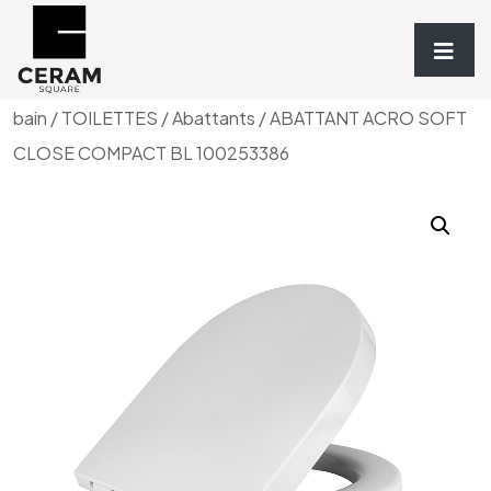
Accueil
/
Sanitaires & Meubles de
bain
/
TOILETTES
/
Abattants
/ ABATTANT ACRO SOFT
CLOSE COMPACT BL 100253386