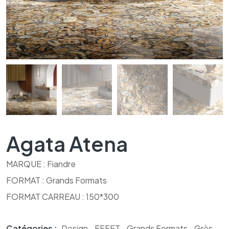
Agata Atena
MARQUE : Fiandre
FORMAT : Grands Formats
FORMAT CARREAU : 150*300
Catégories :
Design
,
EFFET
,
Grands Formats
,
Grès
,