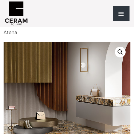
Accueil
/
Revêtements
/
TYPOLOGIE
/
Grès
/ Agata
Atena