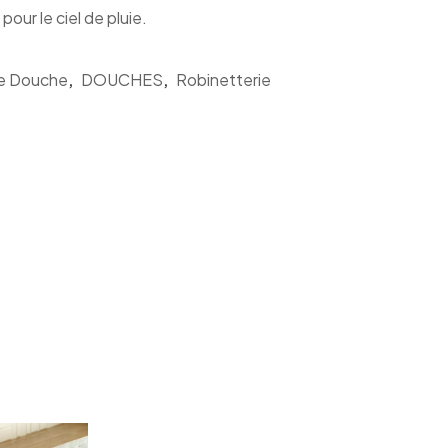
our le ciel de pluie.
e Douche
,
DOUCHES
,
Robinetterie