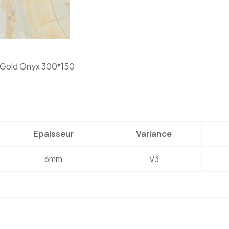
Gold Onyx 300*150
Epaisseur
Variance
6mm
V3