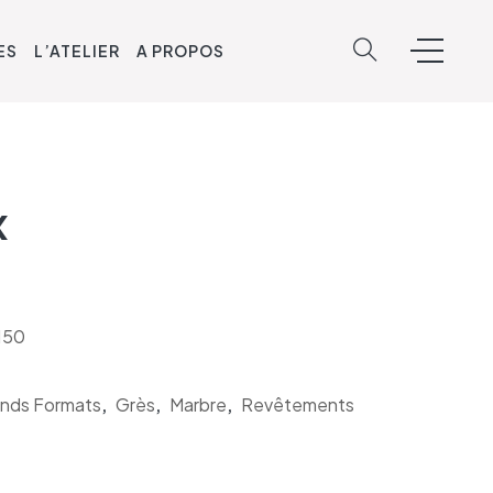
ES
L’ATELIER
A PROPOS
x
150
nds Formats
,
Grès
,
Marbre
,
Revêtements