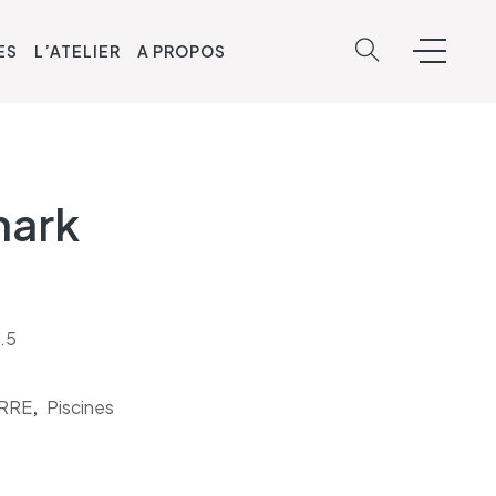
ES
L’ATELIER
A PROPOS
hark
.5
ERRE
,
Piscines