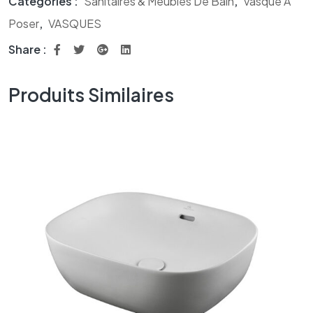
Catégories :
Sanitaires & Meubles De Bain
,
Vasque À
Poser
,
VASQUES
Share :
Produits Similaires