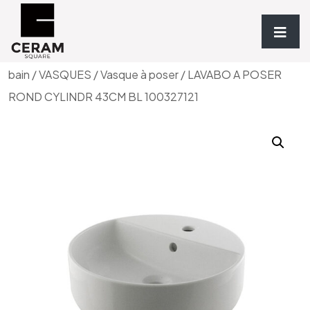
Accueil
/
Sanitaires & Meubles de
bain
/
VASQUES
/
Vasque à poser
/ LAVABO A POSER
ROND CYLINDR 43CM BL 100327121