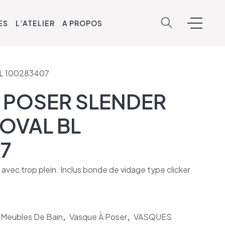
ES
L’ATELIER
A PROPOS
L 100283407
 POSER SLENDER
 OVAL BL
7
vec trop plein. Inclus bonde de vidage type clicker
& Meubles De Bain
,
Vasque À Poser
,
VASQUES