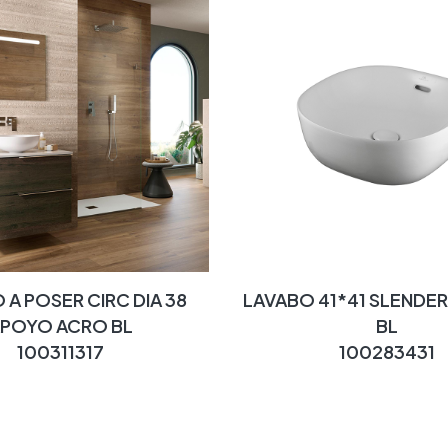
 A POSER CIRC DIA 38
LAVABO 41*41 SLENDER
POYO ACRO BL
BL
100311317
100283431