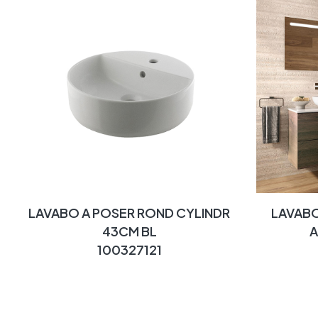
LAVABO A POSER ROND CYLINDR
LAVABO
43CM BL
A
100327121