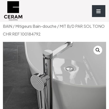
Accueil
/
Robinetterie
/
ROBINETTERIE SALLE DE
BAIN
/
Mitigeurs Bain-douche
/ MIT B/D PAR SOL TONO
CHR REF 100184792