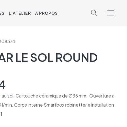
ES
L’ATELIER
A PROPOS
0208374
PAR LE SOL ROUND
4
on au sol. Cartouche céramique de Ø35 mm. Ouverture à
5 l/min. Corps interne Smartbox robinetterie installation
1