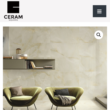
Accueil
/
Revêtements
/
TYPOLOGIE
/
Grès
/ Quios