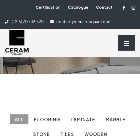
Certification
Catalogue
Contact
2 Column
(+216) 70 736 520
contact@ceram-square.com
Home
2 Column
ALL
FLOORING
LAMINATE
MARBLE
STONE
TILES
WOODEN