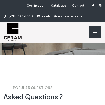
Certification
Catalogue
Contact
FAQ
(+216) 70 736 520
contact@ceram-square.com
Home
FAQ
POPULAR QUESTIONS
Asked Questions ?