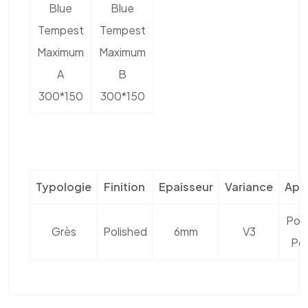
Blue
Blue
Tempest
Tempest
Maximum
Maximum
A
B
300*150
300*150
Typologie
Finition
Epaisseur
Variance
Appl
Pos
Grès
Polished
6mm
V3
Pos