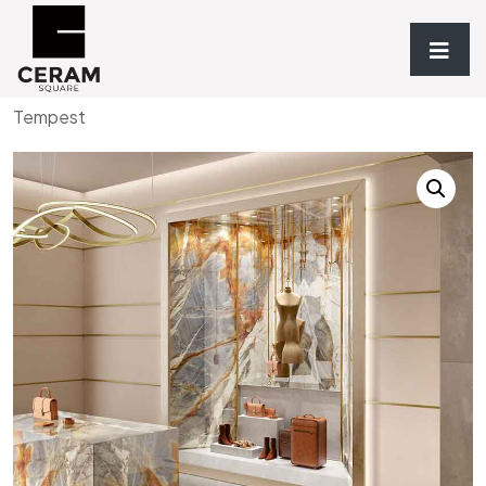
Accueil
/
Revêtements
/
TYPOLOGIE
/
Grès
/ Blue
Tempest