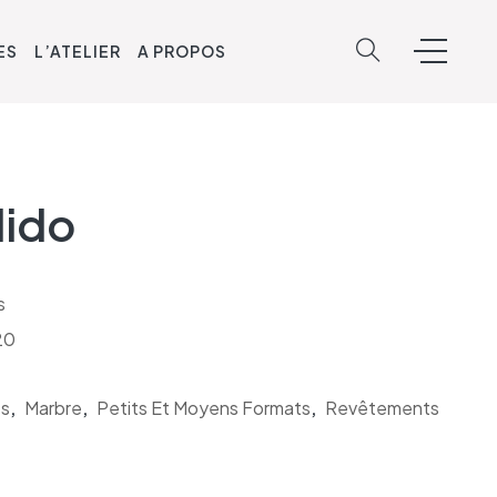
ES
L’ATELIER
A PROPOS
lido
s
20
s
,
Marbre
,
Petits Et Moyens Formats
,
Revêtements