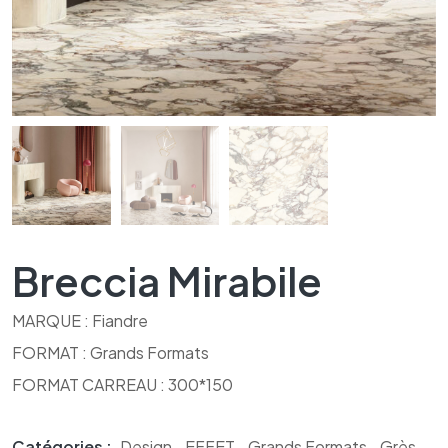
Breccia Mirabile
MARQUE : Fiandre
FORMAT : Grands Formats
FORMAT CARREAU : 300*150
Catégories :
Design
,
EFFET
,
Grands Formats
,
Grès
,