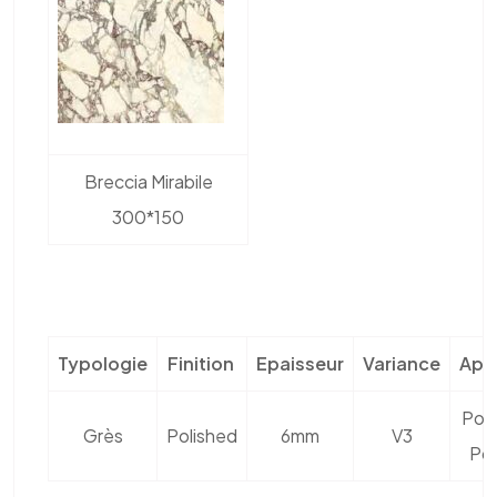
Breccia Mirabile
300*150
Typologie
Finition
Epaisseur
Variance
Appl
Pos
Grès
Polished
6mm
V3
Pos