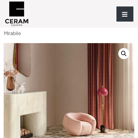
Accueil
/
Revêtements
/
TYPOLOGIE
/
Grès
/ Breccia
Mirabile