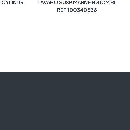
 CYLINDR
LAVABO SUSP MARNE N 81CM BL
REF 100340536