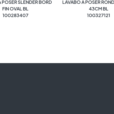
A POSER SLENDER BORD
LAVABO A POSER ROND
FIN OVAL BL
43CM BL
100283407
100327121