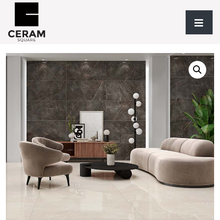
Accueil
/
Revêtements
/
TYPOLOGIE
/
Grès
/ Milden