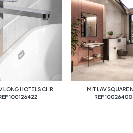
AV LONG HOTELS CHR
MIT LAV SQUARE 
REF 100126422
REF 10026400