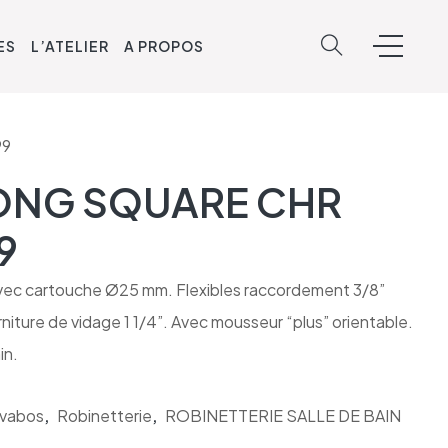
ES
L’ATELIER
A PROPOS
99
LONG SQUARE CHR
9
avec cartouche Ø25 mm. Flexibles raccordement 3/8”
niture de vidage 1 1/4”. Avec mousseur “plus” orientable.
in.
avabos
,
Robinetterie
,
ROBINETTERIE SALLE DE BAIN