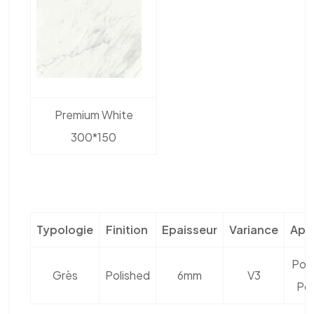
Premium White
300*150
Typologie
Finition
Epaisseur
Variance
Appl
Pos
Grès
Polished
6mm
V3
Pos