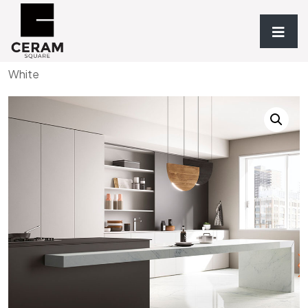
Accueil
/
Revêtements
/
TYPOLOGIE
/
Grès
/ Premium
White