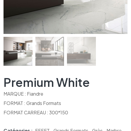
Premium White
MARQUE : Fiandre
FORMAT : Grands Formats
FORMAT CARREAU : 300*150
Catégories :
EFFET
,
Grands Formats
,
Grès
,
Marbre
,