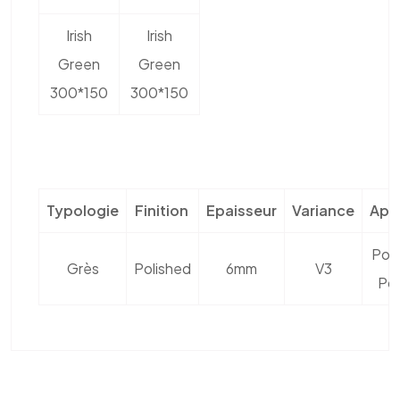
Irish
Irish
Green
Green
300*150
300*150
Typologie
Finition
Epaisseur
Variance
Appl
Pos
Grès
Polished
6mm
V3
Pos