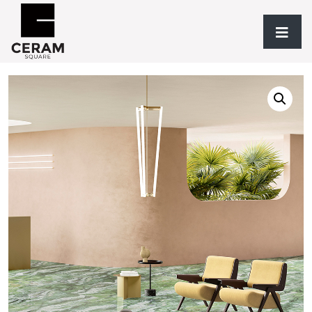
Accueil
/
Revêtements
/
TYPOLOGIE
/
Grès
/ Irish Green