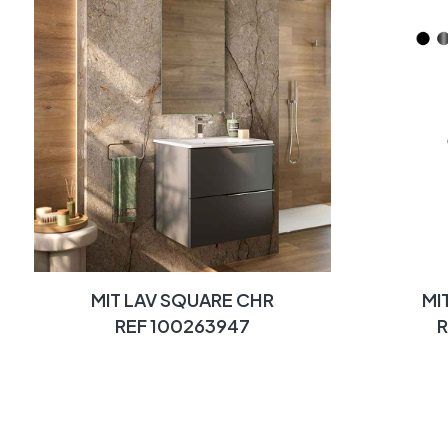
MIT LAV SQUARE CHR
MI
REF 100263947