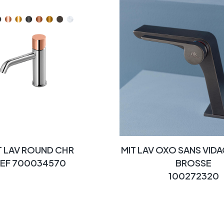
T LAV ROUND CHR
MIT LAV OXO SANS VIDA
REF 700034570
BROSSE
100272320