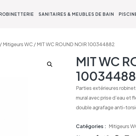
ROBINETTERIE
SANITAIRES & MEUBLES DE BAIN
PISCIN
/
Mitigeurs WC
/ MIT WC ROUND NOIR 100344882
MIT WC R
10034488
Parties extérieures robine
mural avec prise d’eau et fl
double agrafage anti-torsi
Catégories :
Mitigeurs 