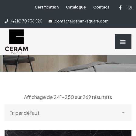
Certification
Catalogue
Contact
3 Column Shop
(+216) 70 736 520
contact@ceram-square.com
Home
3 Column Shop
Affichage de 241–250 sur 269 résultats