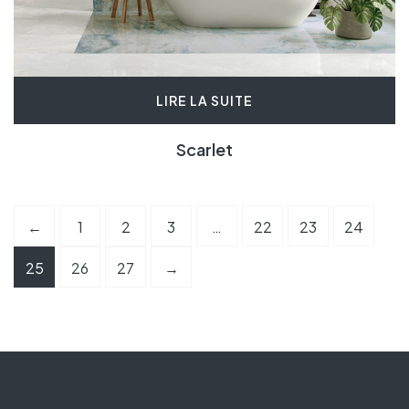
LIRE LA SUITE
Scarlet
←
1
2
3
…
22
23
24
25
26
27
→