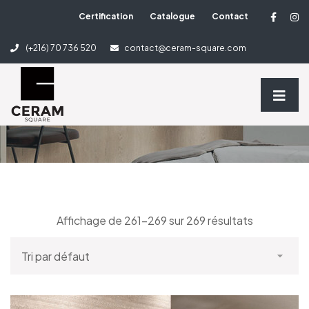
Certification
Catalogue
Contact
3 Column Shop
(+216) 70 736 520
contact@ceram-square.com
Home
3 Column Shop
Affichage de 261–269 sur 269 résultats