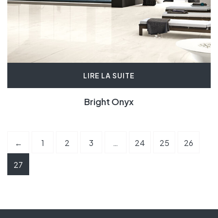
LIRE LA SUITE
Bright Onyx
←
1
2
3
…
24
25
26
27