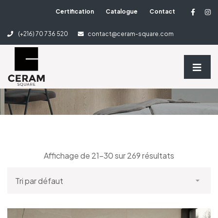
Certification
Catalogue
Contact
3 Column Shop
(+216) 70 736 520
contact@ceram-square.com
Home
3 Column Shop
Affichage de 21–30 sur 269 résultats