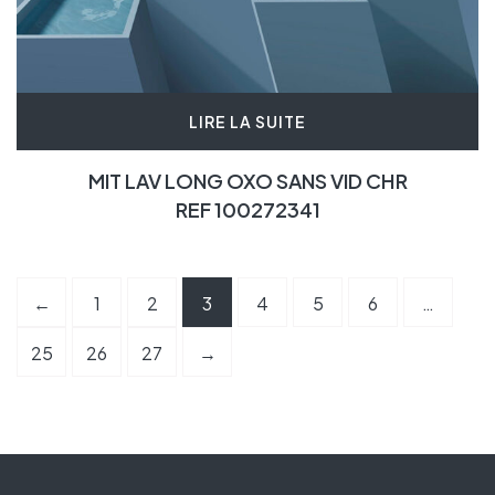
LIRE LA SUITE
MIT LAV LONG OXO SANS VID CHR
REF 100272341
←
1
2
3
4
5
6
…
25
26
27
→