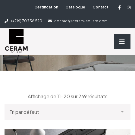
Certification
Catalogue
Contact
3 Column Shop
(+216) 70 736 520
contact@ceram-square.com
Home
3 Column Shop
Affichage de 11–20 sur 269 résultats