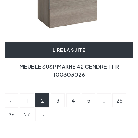
LIRE LA SUITE
MEUBLE SUSP MARNE 42 CENDRE 1 TIR
100303026
←
1
2
3
4
5
…
25
26
27
→